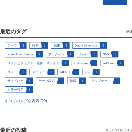
最近のタグ
テーマ
2
検索
2
結果
2
XeoryExtension
2
XeoryFixedBanner
1
プラグイン
1
Xeory
1
SNS
1
メインビジュアル 画像 スライド
1
Extension
1
AdSense
1
リスト
1
メニュー
1
MENU
1
php
1
サイドバー
1
テーマ設定
1
特徴
1
アップデート
1
カラー設定
1
すべてのタグを表示 (29)
最近の投稿