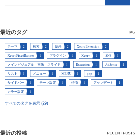
最近のタグ
テーマ
2
検索
2
結果
2
XeoryExtension
2
XeoryFixedBanner
1
プラグイン
1
Xeory
1
SNS
1
メインビジュアル 画像 スライド
1
Extension
1
AdSense
1
リスト
1
メニュー
1
MENU
1
php
1
サイドバー
1
テーマ設定
1
特徴
1
アップデート
1
カラー設定
1
すべてのタグを表示 (29)
最近の投稿