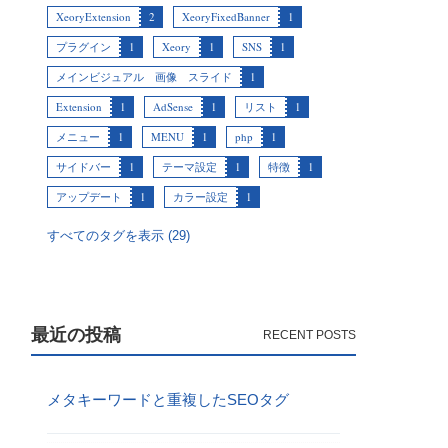
XeoryExtension
2
XeoryFixedBanner
1
プラグイン
1
Xeory
1
SNS
1
メインビジュアル 画像 スライド
1
Extension
1
AdSense
1
リスト
1
メニュー
1
MENU
1
php
1
サイドバー
1
テーマ設定
1
特徴
1
アップデート
1
カラー設定
1
すべてのタグを表示 (29)
最近の投稿
メタキーワードと重複したSEOタグ