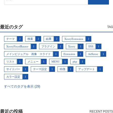
最近のタグ
テーマ
2
検索
2
結果
2
XeoryExtension
2
XeoryFixedBanner
1
プラグイン
1
Xeory
1
SNS
1
メインビジュアル 画像 スライド
1
Extension
1
AdSense
1
リスト
1
メニュー
1
MENU
1
php
1
サイドバー
1
テーマ設定
1
特徴
1
アップデート
1
カラー設定
1
すべてのタグを表示 (29)
最近の投稿