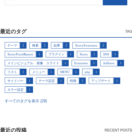
最近のタグ
テーマ
2
検索
2
結果
2
XeoryExtension
2
XeoryFixedBanner
1
プラグイン
1
Xeory
1
SNS
1
メインビジュアル 画像 スライド
1
Extension
1
AdSense
1
リスト
1
メニュー
1
MENU
1
php
1
サイドバー
1
テーマ設定
1
特徴
1
アップデート
1
カラー設定
1
すべてのタグを表示 (29)
最近の投稿