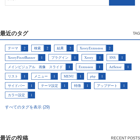
最近のタグ
テーマ
2
検索
2
結果
2
XeoryExtension
2
XeoryFixedBanner
1
プラグイン
1
Xeory
1
SNS
1
メインビジュアル 画像 スライド
1
Extension
1
AdSense
1
リスト
1
メニュー
1
MENU
1
php
1
サイドバー
1
テーマ設定
1
特徴
1
アップデート
1
カラー設定
1
すべてのタグを表示 (29)
最近の投稿