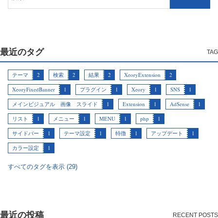
最近のタグ
テーマ
2
検索
2
結果
2
XeoryExtension
2
XeoryFixedBanner
1
プラグイン
1
Xeory
1
SNS
1
メインビジュアル 画像 スライド
1
Extension
1
AdSense
1
リスト
1
メニュー
1
MENU
1
php
1
サイドバー
1
テーマ設定
1
特徴
1
アップデート
1
カラー設定
1
すべてのタグを表示 (29)
最近の投稿