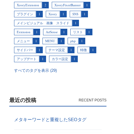
XeoryExtension
2
XeoryFixedBanner
1
プラグイン
1
Xeory
1
SNS
1
メインビジュアル 画像 スライド
1
Extension
1
AdSense
1
リスト
1
メニュー
1
MENU
1
php
1
サイドバー
1
テーマ設定
1
特徴
1
アップデート
1
カラー設定
1
すべてのタグを表示 (29)
最近の投稿
メタキーワードと重複したSEOタグ