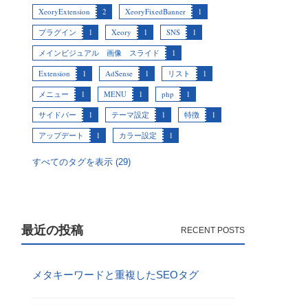
XeoryExtension
2
XeoryFixedBanner
1
プラグイン
1
Xeory
1
SNS
1
メインビジュアル 画像 スライド
1
Extension
1
AdSense
1
リスト
1
メニュー
1
MENU
1
php
1
サイドバー
1
テーマ設定
1
特徴
1
アップデート
1
カラー設定
1
すべてのタグを表示 (29)
最近の投稿
メタキーワードと重複したSEOタグ