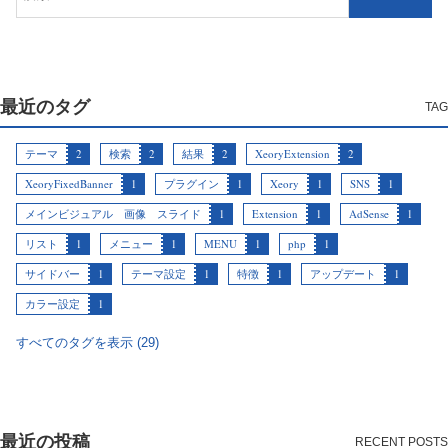
最近のタグ
テーマ
2
検索
2
結果
2
XeoryExtension
2
XeoryFixedBanner
1
プラグイン
1
Xeory
1
SNS
1
メインビジュアル 画像 スライド
1
Extension
1
AdSense
1
リスト
1
メニュー
1
MENU
1
php
1
サイドバー
1
テーマ設定
1
特徴
1
アップデート
1
カラー設定
1
すべてのタグを表示 (29)
最近の投稿