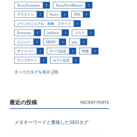
XeoryExtension
2
XeoryFixedBanner
1
プラグイン
1
Xeory
1
SNS
1
メインビジュアル 画像 スライド
1
Extension
1
AdSense
1
リスト
1
メニュー
1
MENU
1
php
1
サイドバー
1
テーマ設定
1
特徴
1
アップデート
1
カラー設定
1
すべてのタグを表示 (29)
最近の投稿
メタキーワードと重複したSEOタグ