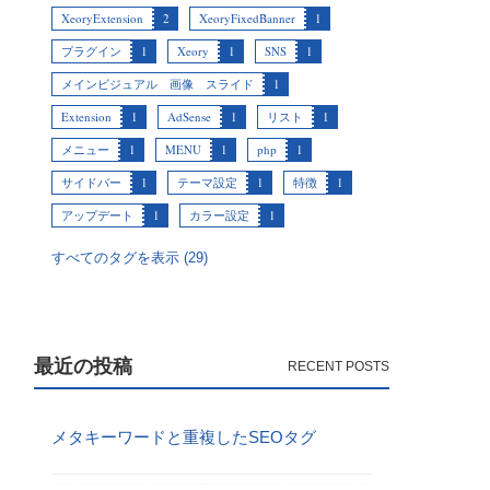
XeoryExtension
2
XeoryFixedBanner
1
プラグイン
1
Xeory
1
SNS
1
メインビジュアル 画像 スライド
1
Extension
1
AdSense
1
リスト
1
メニュー
1
MENU
1
php
1
サイドバー
1
テーマ設定
1
特徴
1
アップデート
1
カラー設定
1
すべてのタグを表示 (29)
最近の投稿
メタキーワードと重複したSEOタグ