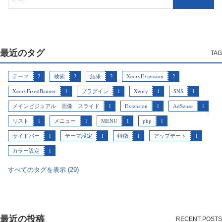
最近のタグ
テーマ
2
検索
2
結果
2
XeoryExtension
2
XeoryFixedBanner
1
プラグイン
1
Xeory
1
SNS
1
メインビジュアル 画像 スライド
1
Extension
1
AdSense
1
リスト
1
メニュー
1
MENU
1
php
1
サイドバー
1
テーマ設定
1
特徴
1
アップデート
1
カラー設定
1
すべてのタグを表示 (29)
最近の投稿