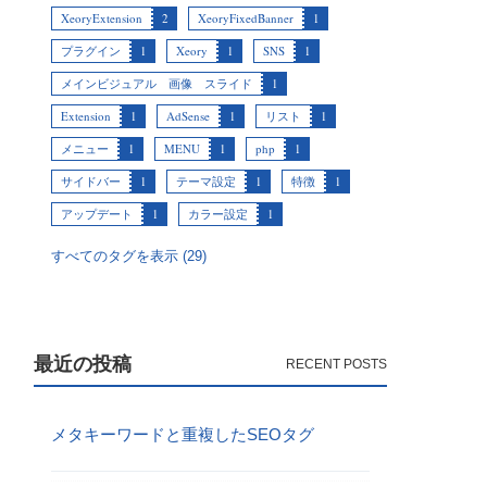
XeoryExtension
2
XeoryFixedBanner
1
プラグイン
1
Xeory
1
SNS
1
メインビジュアル 画像 スライド
1
Extension
1
AdSense
1
リスト
1
メニュー
1
MENU
1
php
1
サイドバー
1
テーマ設定
1
特徴
1
アップデート
1
カラー設定
1
すべてのタグを表示 (29)
最近の投稿
メタキーワードと重複したSEOタグ