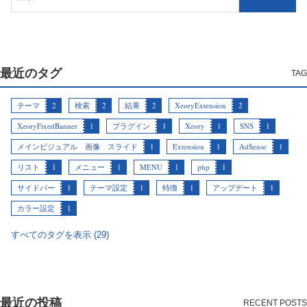
最近のタグ
テーマ
2
検索
2
結果
2
XeoryExtension
2
XeoryFixedBanner
1
プラグイン
1
Xeory
1
SNS
1
メインビジュアル 画像 スライド
1
Extension
1
AdSense
1
リスト
1
メニュー
1
MENU
1
php
1
サイドバー
1
テーマ設定
1
特徴
1
アップデート
1
カラー設定
1
すべてのタグを表示 (29)
最近の投稿