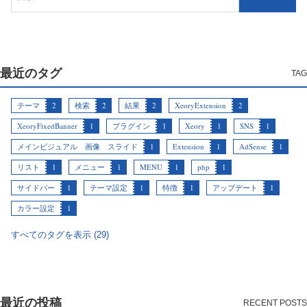
最近のタグ
テーマ
2
検索
2
結果
2
XeoryExtension
2
XeoryFixedBanner
1
プラグイン
1
Xeory
1
SNS
1
メインビジュアル 画像 スライド
1
Extension
1
AdSense
1
リスト
1
メニュー
1
MENU
1
php
1
サイドバー
1
テーマ設定
1
特徴
1
アップデート
1
カラー設定
1
すべてのタグを表示 (29)
最近の投稿