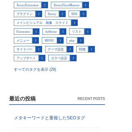
XeoryExtension
2
XeoryFixedBanner
1
プラグイン
1
Xeory
1
SNS
1
メインビジュアル 画像 スライド
1
Extension
1
AdSense
1
リスト
1
メニュー
1
MENU
1
php
1
サイドバー
1
テーマ設定
1
特徴
1
アップデート
1
カラー設定
1
すべてのタグを表示 (29)
最近の投稿
メタキーワードと重複したSEOタグ