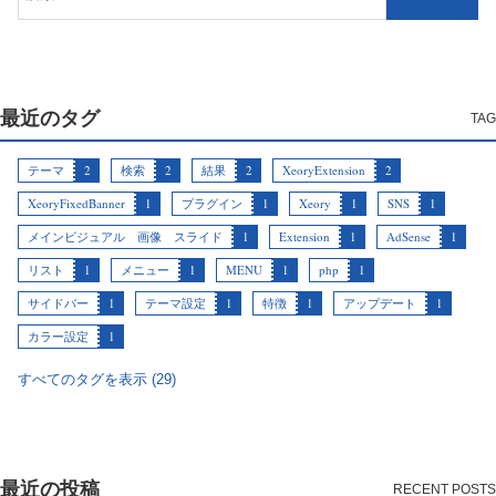
最近のタグ
テーマ
2
検索
2
結果
2
XeoryExtension
2
XeoryFixedBanner
1
プラグイン
1
Xeory
1
SNS
1
メインビジュアル 画像 スライド
1
Extension
1
AdSense
1
リスト
1
メニュー
1
MENU
1
php
1
サイドバー
1
テーマ設定
1
特徴
1
アップデート
1
カラー設定
1
すべてのタグを表示 (29)
最近の投稿