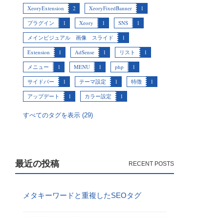
XeoryExtension
2
XeoryFixedBanner
1
プラグイン
1
Xeory
1
SNS
1
メインビジュアル 画像 スライド
1
Extension
1
AdSense
1
リスト
1
メニュー
1
MENU
1
php
1
サイドバー
1
テーマ設定
1
特徴
1
アップデート
1
カラー設定
1
すべてのタグを表示 (29)
最近の投稿
メタキーワードと重複したSEOタグ