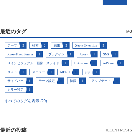
最近のタグ
テーマ
2
検索
2
結果
2
XeoryExtension
2
XeoryFixedBanner
1
プラグイン
1
Xeory
1
SNS
1
メインビジュアル 画像 スライド
1
Extension
1
AdSense
1
リスト
1
メニュー
1
MENU
1
php
1
サイドバー
1
テーマ設定
1
特徴
1
アップデート
1
カラー設定
1
すべてのタグを表示 (29)
最近の投稿