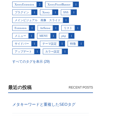
XeoryExtension
2
XeoryFixedBanner
1
プラグイン
1
Xeory
1
SNS
1
メインビジュアル 画像 スライド
1
Extension
1
AdSense
1
リスト
1
メニュー
1
MENU
1
php
1
サイドバー
1
テーマ設定
1
特徴
1
アップデート
1
カラー設定
1
すべてのタグを表示 (29)
最近の投稿
メタキーワードと重複したSEOタグ