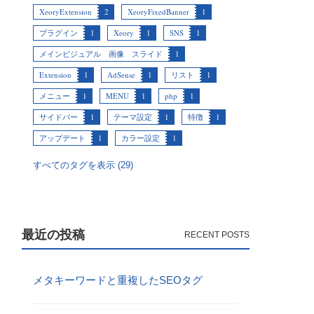
XeoryExtension
2
XeoryFixedBanner
1
プラグイン
1
Xeory
1
SNS
1
メインビジュアル 画像 スライド
1
Extension
1
AdSense
1
リスト
1
メニュー
1
MENU
1
php
1
サイドバー
1
テーマ設定
1
特徴
1
アップデート
1
カラー設定
1
すべてのタグを表示 (29)
最近の投稿
メタキーワードと重複したSEOタグ