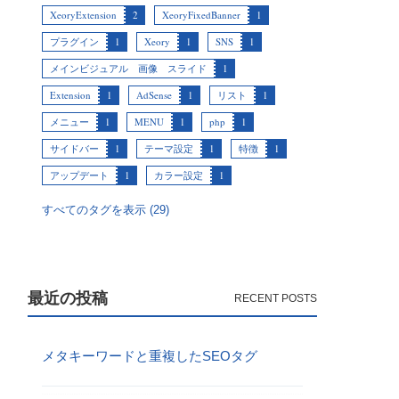
XeoryExtension
2
XeoryFixedBanner
1
プラグイン
1
Xeory
1
SNS
1
メインビジュアル 画像 スライド
1
Extension
1
AdSense
1
リスト
1
メニュー
1
MENU
1
php
1
サイドバー
1
テーマ設定
1
特徴
1
アップデート
1
カラー設定
1
すべてのタグを表示 (29)
最近の投稿
メタキーワードと重複したSEOタグ