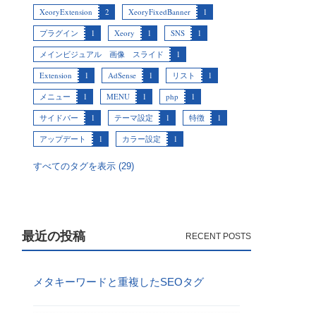
XeoryExtension
2
XeoryFixedBanner
1
プラグイン
1
Xeory
1
SNS
1
メインビジュアル 画像 スライド
1
Extension
1
AdSense
1
リスト
1
メニュー
1
MENU
1
php
1
サイドバー
1
テーマ設定
1
特徴
1
アップデート
1
カラー設定
1
すべてのタグを表示 (29)
最近の投稿
メタキーワードと重複したSEOタグ