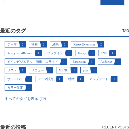
最近のタグ
テーマ
2
検索
2
結果
2
XeoryExtension
2
XeoryFixedBanner
1
プラグイン
1
Xeory
1
SNS
1
メインビジュアル 画像 スライド
1
Extension
1
AdSense
1
リスト
1
メニュー
1
MENU
1
php
1
サイドバー
1
テーマ設定
1
特徴
1
アップデート
1
カラー設定
1
すべてのタグを表示 (29)
最近の投稿