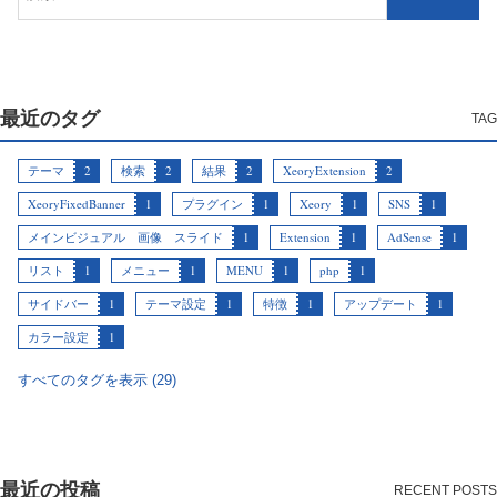
最近のタグ
テーマ
2
検索
2
結果
2
XeoryExtension
2
XeoryFixedBanner
1
プラグイン
1
Xeory
1
SNS
1
メインビジュアル 画像 スライド
1
Extension
1
AdSense
1
リスト
1
メニュー
1
MENU
1
php
1
サイドバー
1
テーマ設定
1
特徴
1
アップデート
1
カラー設定
1
すべてのタグを表示 (29)
最近の投稿