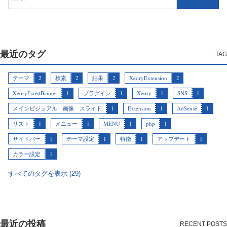
最近のタグ
テーマ
2
検索
2
結果
2
XeoryExtension
2
XeoryFixedBanner
1
プラグイン
1
Xeory
1
SNS
1
メインビジュアル 画像 スライド
1
Extension
1
AdSense
1
リスト
1
メニュー
1
MENU
1
php
1
サイドバー
1
テーマ設定
1
特徴
1
アップデート
1
カラー設定
1
すべてのタグを表示 (29)
最近の投稿