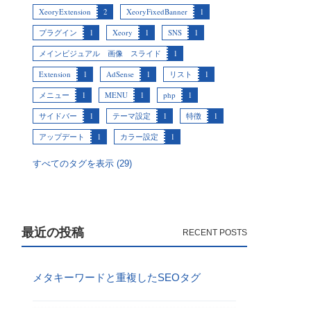
XeoryExtension
2
XeoryFixedBanner
1
プラグイン
1
Xeory
1
SNS
1
メインビジュアル 画像 スライド
1
Extension
1
AdSense
1
リスト
1
メニュー
1
MENU
1
php
1
サイドバー
1
テーマ設定
1
特徴
1
アップデート
1
カラー設定
1
すべてのタグを表示 (29)
最近の投稿
メタキーワードと重複したSEOタグ