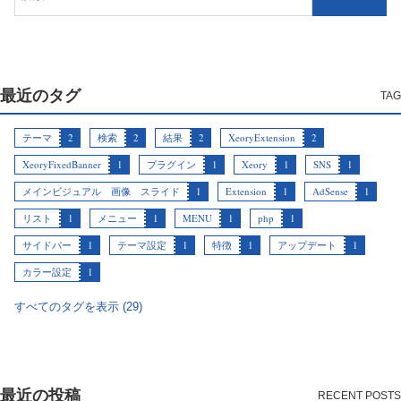
最近のタグ
テーマ
2
検索
2
結果
2
XeoryExtension
2
XeoryFixedBanner
1
プラグイン
1
Xeory
1
SNS
1
メインビジュアル 画像 スライド
1
Extension
1
AdSense
1
リスト
1
メニュー
1
MENU
1
php
1
サイドバー
1
テーマ設定
1
特徴
1
アップデート
1
カラー設定
1
すべてのタグを表示 (29)
最近の投稿