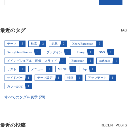
最近のタグ
テーマ
2
検索
2
結果
2
XeoryExtension
2
XeoryFixedBanner
1
プラグイン
1
Xeory
1
SNS
1
メインビジュアル 画像 スライド
1
Extension
1
AdSense
1
リスト
1
メニュー
1
MENU
1
php
1
サイドバー
1
テーマ設定
1
特徴
1
アップデート
1
カラー設定
1
すべてのタグを表示 (29)
最近の投稿