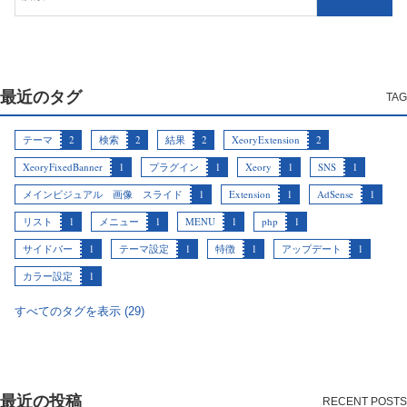
最近のタグ
テーマ
2
検索
2
結果
2
XeoryExtension
2
XeoryFixedBanner
1
プラグイン
1
Xeory
1
SNS
1
メインビジュアル 画像 スライド
1
Extension
1
AdSense
1
リスト
1
メニュー
1
MENU
1
php
1
サイドバー
1
テーマ設定
1
特徴
1
アップデート
1
カラー設定
1
すべてのタグを表示 (29)
最近の投稿