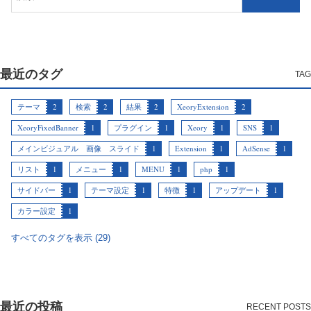
最近のタグ
テーマ
2
検索
2
結果
2
XeoryExtension
2
XeoryFixedBanner
1
プラグイン
1
Xeory
1
SNS
1
メインビジュアル 画像 スライド
1
Extension
1
AdSense
1
リスト
1
メニュー
1
MENU
1
php
1
サイドバー
1
テーマ設定
1
特徴
1
アップデート
1
カラー設定
1
すべてのタグを表示 (29)
最近の投稿