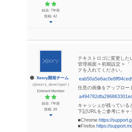
結合: 7年前
投稿: 42
テキストロゴに変更した
管理画面 > 初期設定 
クを入れてください。
Xeory開発チーム
eab50a5e6ac0e8ff94ced
(@xeory_developer)
任意の画像をアップロー
Eminent Member
a494782dfa296863301e
結合: 7年前
キャッシュが残っている
投稿: 39
下記URLをご参考にキ
■Chrome
https://support
■Firefox
https://support.mo