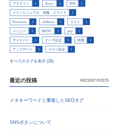
プラグイン
1
Xeory
1
SNS
1
メインビジュアル 画像 スライド
1
Extension
1
AdSense
1
リスト
1
メニュー
1
MENU
1
php
1
サイドバー
1
テーマ設定
1
特徴
1
アップデート
1
カラー設定
1
すべてのタグを表示 (29)
最近の投稿
メタキーワードと重複したSEOタグ
SNSボタンについて