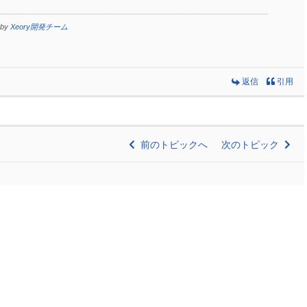
 by
Xeory開発チーム
返信
引用
前のトピックへ
次のトピック