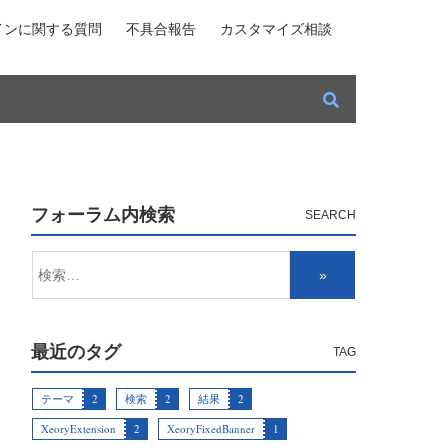
インに関する質問
不具合報告
カスタマイズ相談
フォーラム内検索
最近のタグ
テーマ
2
検索
2
結果
2
XeoryExtension
2
XeoryFixedBanner
1