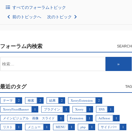
すべてのフォーラムトピック
前のトピックへ
次のトピック
フォーラム内検索
最近のタグ
テーマ
2
検索
2
結果
2
XeoryExtension
2
XeoryFixedBanner
1
プラグイン
1
Xeory
1
SNS
1
メインビジュアル 画像 スライド
1
Extension
1
AdSense
1
リスト
1
メニュー
1
MENU
1
php
1
サイドバー
1