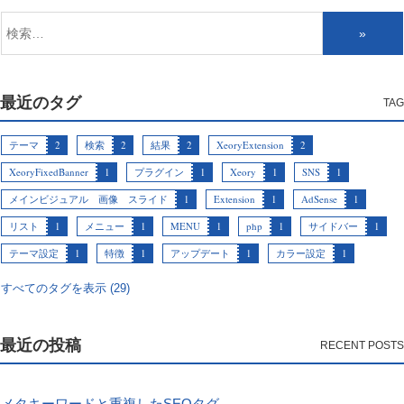
最近のタグ
テーマ
2
検索
2
結果
2
XeoryExtension
2
XeoryFixedBanner
1
プラグイン
1
Xeory
1
SNS
1
メインビジュアル 画像 スライド
1
Extension
1
AdSense
1
リスト
1
メニュー
1
MENU
1
php
1
サイドバー
1
テーマ設定
1
特徴
1
アップデート
1
カラー設定
1
すべてのタグを表示 (29)
最近の投稿
メタキーワードと重複したSEOタグ